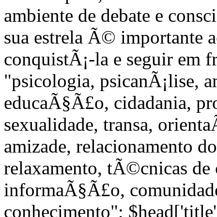
ambiente de debate e consc
sua estrela Ã© importante 
conquistÃ¡-la e seguir em f
"psicologia, psicanÃ¡lise, 
educaÃ§Ã£o, cidadania, pro
sexualidade, transa, orient
amizade, relacionamento do 
relaxamento, tÃ©cnicas de c
informaÃ§Ã£o, comunidade
conhecimento"; $head['title