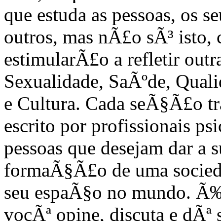
que estuda as pessoas, os s
outros, mas nÃ£o sÃ³ isto
estimularÃ£o a refletir out
Sexualidade, SaÃºde, Quali
e Cultura. Cada seÃ§Ã£o tr
escrito por profissionais 
pessoas que desejam dar a 
formaÃ§Ã£o de uma sociedad
seu espaÃ§o no mundo. Ã‰
vocÃª opine, discuta e dÃª