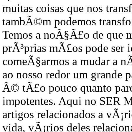
muitas coisas que nos tran
tambÃ©m podemos transfor
Temos a noÃ§Ã£o de que m
prÃ³prias mÃ£os pode ser i
comeÃ§armos a mudar a nÃ³
ao nosso redor um grande p
Ã© tÃ£o pouco quanto pare
impotentes. Aqui no SER
artigos relacionados a vÃ¡ri
vida, vÃ¡rios deles relacio