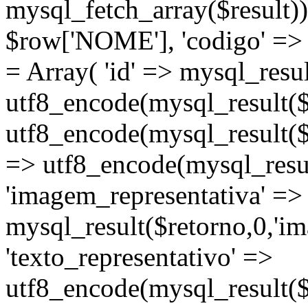
mysql_fetch_array($result))
$row['NOME'], 'codigo' =>
= Array( 'id' => mysql_result
utf8_encode(mysql_result($re
utf8_encode(mysql_result($r
=> utf8_encode(mysql_resul
'imagem_representativa' =>
mysql_result($retorno,0,'im
'texto_representativo' =>
utf8_encode(mysql_result($r