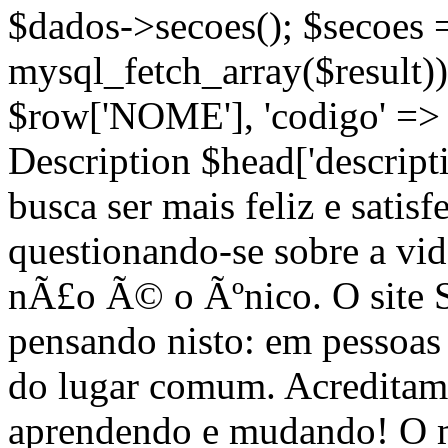
$dados->secoes(); $secoes 
mysql_fetch_array($result))
$row['NOME'], 'codigo' =>
Description $head['descripti
busca ser mais feliz e satis
questionando-se sobre a vi
nÃ£o Ã© o Ãºnico. O site
pensando nisto: em pessoa
do lugar comum. Acreditam
aprendendo e mudando! O m