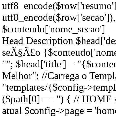
utf8_encode($row['resumo'])
utf8_encode($row['secao']), 
$conteudo['nome_secao'] = 
Head Description $head['desc
seÃ§Ã£o {$conteudo['nome_
""; $head['title'] = "{$cont
Melhor"; //Carrega o Temp
"templates/{$config->templa
($path[0] == '') { // HOME 
atual $config->page = 'home