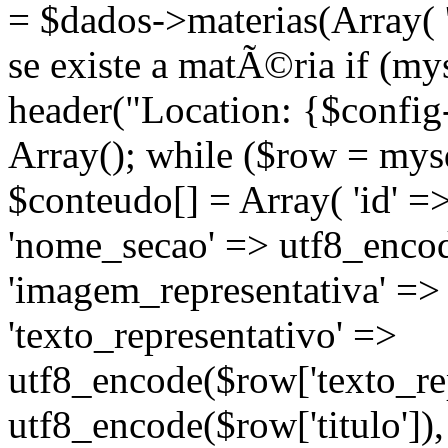
= $dados->materias(Array( 's
se existe a matÃ©ria if (m
header("Location: {$config
Array(); while ($row = mysq
$conteudo[] = Array( 'id' =
'nome_secao' => utf8_enco
'imagem_representativa' =>
'texto_representativo' =>
utf8_encode($row['texto_repr
utf8_encode($row['titulo'])