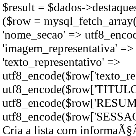
$result = $dados->destaques
($row = mysql_fetch_array(
'nome_secao' => utf8_enco
'imagem_representativa' =>
'texto_representativo' =>
utf8_encode($row['texto_repr
utf8_encode($row['TITULO'
utf8_encode($row['RESUMO'
utf8_encode($row['SESSAO'])
Cria a lista com informaÃ§