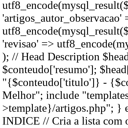
utf8_encode(mysql_result($r
'artigos_autor_observacao' 
utf8_encode(mysql_result($r
'revisao' => utf8_encode(mys
); // Head Description $head
$conteudo['resumo']; $head['
"{$conteudo['titulo']} - {$
Melhor"; include "template
>template}/artigos.php"; } el
INDICE // Cria a lista com