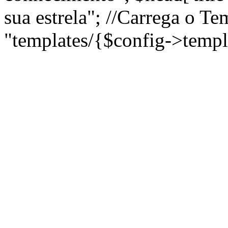
sua estrela"; //Carrega o T
"templates/{$config->templ