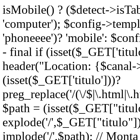
isMobile() ? ($detect->isTable
'computer'); $config->temp
'phoneeee')? 'mobile': $co
- final if (isset($_GET['titu
header("Location: {$canal-
(isset($_GET['titulo']))?
preg_replace('/(\/$|\.html|\.h
$path = (isset($_GET["titul
explode('/',$_GET["titulo"]
implode('/',$path); // Mon