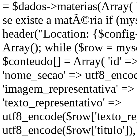
= $dados->materias(Array( 's
se existe a matÃ©ria if (m
header("Location: {$config
Array(); while ($row = mysq
$conteudo[] = Array( 'id' =
'nome_secao' => utf8_enco
'imagem_representativa' =>
'texto_representativo' =>
utf8_encode($row['texto_repr
utf8_encode($row['titulo'])