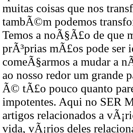
muitas coisas que nos tran
tambÃ©m podemos transfor
Temos a noÃ§Ã£o de que m
prÃ³prias mÃ£os pode ser i
comeÃ§armos a mudar a nÃ³
ao nosso redor um grande p
Ã© tÃ£o pouco quanto pare
impotentes. Aqui no SER
artigos relacionados a vÃ¡ri
vida, vÃ¡rios deles relacio