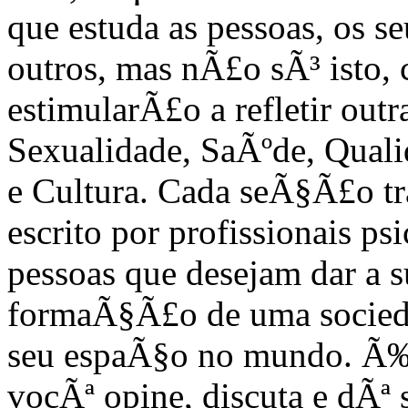
que estuda as pessoas, os s
outros, mas nÃ£o sÃ³ isto
estimularÃ£o a refletir out
Sexualidade, SaÃºde, Quali
e Cultura. Cada seÃ§Ã£o tr
escrito por profissionais 
pessoas que desejam dar a 
formaÃ§Ã£o de uma sociedad
seu espaÃ§o no mundo. Ã‰
vocÃª opine, discuta e dÃª