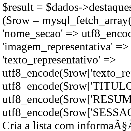
$result = $dados->destaques
($row = mysql_fetch_array(
'nome_secao' => utf8_enco
'imagem_representativa' =>
'texto_representativo' =>
utf8_encode($row['texto_repr
utf8_encode($row['TITULO'
utf8_encode($row['RESUMO'
utf8_encode($row['SESSAO'])
Cria a lista com informaÃ§