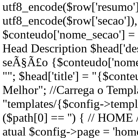
utf8_encode($row['resumo'])
utf8_encode($row['secao']), 
$conteudo['nome_secao'] = 
Head Description $head['desc
seÃ§Ã£o {$conteudo['nome_
""; $head['title'] = "{$cont
Melhor"; //Carrega o Temp
"templates/{$config->templa
($path[0] == '') { // HOME 
atual $config->page = 'home