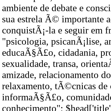
ambiente de debate e consc
sua estrela Ã© importante 
conquistÃ¡-la e seguir em f
"psicologia, psicanÃ¡lise, 
educaÃ§Ã£o, cidadania, pro
sexualidade, transa, orient
amizade, relacionamento do 
relaxamento, tÃ©cnicas de c
informaÃ§Ã£o, comunidade
conhecimento"; $head['title