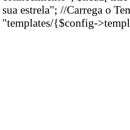
sua estrela"; //Carrega o T
"templates/{$config->templ