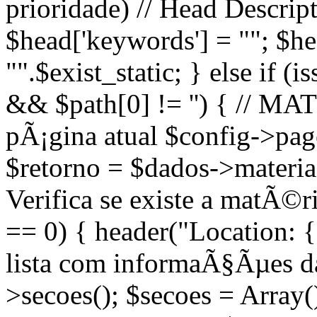
prioridade) // Head Descript
$head['keywords'] = ""; $head
"".$exist_static; } else if (
&& $path[0] != '') { // M
pÃ¡gina atual $config->page
$retorno = $dados->materias(
Verifica se existe a matÃ©
== 0) { header("Location: {
lista com informaÃ§Ãµes d
>secoes(); $secoes = Array(