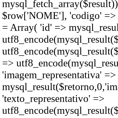
mysql_fetch_array($result))
$row['NOME'], 'codigo' =>
= Array( 'id' => mysql_result
utf8_encode(mysql_result($re
utf8_encode(mysql_result($r
=> utf8_encode(mysql_resul
'imagem_representativa' =>
mysql_result($retorno,0,'im
'texto_representativo' =>
utf8_encode(mysql_result($r