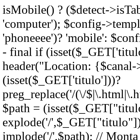
isMobile() ? ($detect->isTable
'computer'); $config->temp
'phoneeee')? 'mobile': $co
- final if (isset($_GET['titu
header("Location: {$canal-
(isset($_GET['titulo']))?
preg_replace('/(\/$|\.html|\.h
$path = (isset($_GET["titul
explode('/',$_GET["titulo"]
implode('/',$path); // Mon