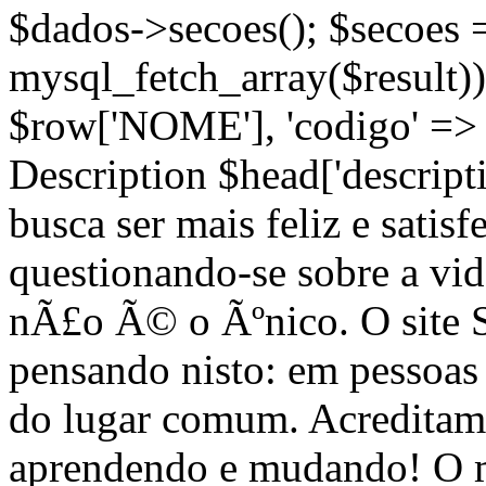
$dados->secoes(); $secoes 
mysql_fetch_array($result))
$row['NOME'], 'codigo' =>
Description $head['descripti
busca ser mais feliz e satis
questionando-se sobre a vi
nÃ£o Ã© o Ãºnico. O site
pensando nisto: em pessoa
do lugar comum. Acreditam
aprendendo e mudando! O m