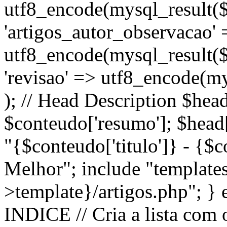
utf8_encode(mysql_result($r
'artigos_autor_observacao' 
utf8_encode(mysql_result($r
'revisao' => utf8_encode(mys
); // Head Description $head
$conteudo['resumo']; $head['
"{$conteudo['titulo']} - {$
Melhor"; include "template
>template}/artigos.php"; } el
INDICE // Cria a lista com