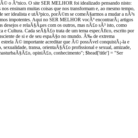
Ã£o Ã© o Ãºnico. O site SER MELHOR foi idealizado pensando nisto:
nos ensinam muitas coisas que nos transformam e, ao mesmo tempo,
 ser idealista e utÃ³pico, porÃ©m se comeÃ§armos a mudar a nÃ³s
ntirmos impotentes. Aqui no SER MELHOR vocÃª encontrarÃ¡ artigos
 seus desejos e relaÃ§Ãµes com os outros, mas nÃ£o sÃ³ isto, como
a e Cultura. Cada seÃ§Ã£o trata de um tema especÃ­fico, escrito por
nsciente de si e de seu espaÃ§o no mundo. Ã‰ de extrema
estrela Ã© importante acreditar que Ã© possÃ­vel conquistÃ¡-la e
, sexualidade, transa, orientaÃ§Ã£o profissional e sexual, amizade,
masturbaÃ§Ã£o, opiniÃ£o, conhecimento"; $head['title'] = "Ser