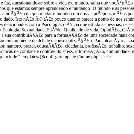
e Ã© e faz, questionando-se sobre a vida e o mundo, saiba que vocÃª n
os que estamos sempre aprendendo e mudando! O mundo e as pessoas 
 a noÃ§Ã£o de que mudar o mundo com nossas prÃ³prias mÃ£os pode
sido dado. Isto nÃ£o Ã© tÃ£o pouco quanto parece a ponto de nos se
eles relacionados com a Psicologia, ciÃªncia que estuda as pessoas, os
 Ecologia, Sexualidade, SaÃºde, Qualidade de vida, OpiniÃ£o, CrÃ­tic
ar a sua contribuiÃ§Ã£o para a formaÃ§Ã£o de uma sociedade mais co
sim um ambiente de debate e conscientizaÃ§Ã£o. Para alcanÃ§ar a sua 
mor, namoro, prazer, educaÃ§Ã£o, cidadania, profissÃ£o, trabalho, sexo
Ã©cnicas de combate e controle do stress, informaÃ§Ã£o, comunidade, 
up include "templates/{$config->template}/home.php"; } ?>