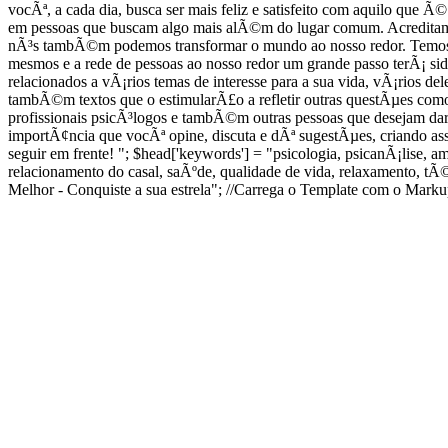
vocÃª, a cada dia, busca ser mais feliz e satisfeito com aquilo qu
em pessoas que buscam algo mais alÃ©m do lugar comum. Acreditam
nÃ³s tambÃ©m podemos transformar o mundo ao nosso redor. Temos
mesmos e a rede de pessoas ao nosso redor um grande passo terÃ¡ 
relacionados a vÃ¡rios temas de interesse para a sua vida, vÃ¡rios d
tambÃ©m textos que o estimularÃ£o a refletir outras questÃµes como
profissionais psicÃ³logos e tambÃ©m outras pessoas que desejam d
importÃ¢ncia que vocÃª opine, discuta e dÃª sugestÃµes, criando as
seguir em frente! "; $head['keywords'] = "psicologia, psicanÃ¡lise, a
relacionamento do casal, saÃºde, qualidade de vida, relaxamento, t
Melhor - Conquiste a sua estrela"; //Carrega o Template com o Mark