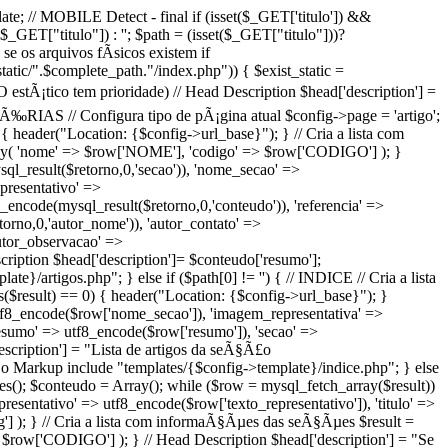
late; // MOBILE Detect - final if (isset($_GET['titulo']) &&
,$_GET["titulo"]) : ''; $path = (isset($_GET["titulo"]))?
se os arquivos fÃ­sicos existem if
/static/".$complete_path."/index.php")) { $exist_static =
(O estÃ¡tico tem prioridade) // Head Description $head['description'] =
 MATÃ‰RIAS // Configura tipo de pÃ¡gina atual $config->page = 'artigo';
{ header("Location: {$config->url_base}"); } // Cria a lista com
ray( 'nome' => $row['NOME'], 'codigo' => $row['CODIGO'] ); }
ysql_result($retorno,0,'secao')), 'nome_secao' =>
presentativo' =>
_encode(mysql_result($retorno,0,'conteudo')), 'referencia' =>
torno,0,'autor_nome')), 'autor_contato' =>
autor_observacao' =>
cription $head['description']= $conteudo['resumo'];
e}/artigos.php"; } else if ($path[0] != '') { // INDICE // Cria a lista
($result) == 0) { header("Location: {$config->url_base}"); }
utf8_encode($row['nome_secao']), 'imagem_representativa' =>
'resumo' => utf8_encode($row['resumo']), 'secao' =>
escription'] = "Lista de artigos da seÃ§Ã£o
 o Markup include "templates/{$config->template}/indice.php"; } else
ues(); $conteudo = Array(); while ($row = mysql_fetch_array($result))
sentativo' => utf8_encode($row['texto_representativo']), 'titulo' =>
 ); } // Cria a lista com informaÃ§Ãµes das seÃ§Ãµes $result =
 $row['CODIGO'] ); } // Head Description $head['description'] = "Se