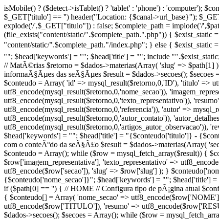
isMobile() ? ($detect->isTablet() ? 'tablet' : 'phone') : 'computer');
$_GET['titulo'] == '') header("Location: {$canal->url_base}"); $_GET["ti
explode('/',$_GET["titulo"]) : false; $complete_path = implode('/',$p
(file_exists("content/static/".$complete_path.".php")) { $exist_static =
"content/static/".$complete_path."/index.php"; } else { $exist_static =
""; $head['keywords'] = ""; $head['title'] = ""; include "".$exist_sta
// MatÃ©rias $retorno = $dados->materias(Array( 'slug' => $path[1] ))
informaÃ§Ãµes das seÃ§Ãµes $result = $dados->secoes(); $secoes = 
$conteudo = Array( 'id' => mysql_result($retorno,0,'ID'), 'titulo' => 
utf8_encode(mysql_result($retorno,0,'nome_secao')), 'imagem_represen
utf8_encode(mysql_result($retorno,0,'texto_representativo')), 'resumo
utf8_encode(mysql_result($retorno,0,'referencia')), 'autor' => mysql_r
utf8_encode(mysql_result($retorno,0,'autor_contato')), 'autor_detalhe
utf8_encode(mysql_result($retorno,0,'artigos_autor_observacao')), 're
$head['keywords'] = ""; $head['title'] = "{$conteudo['titulo']} - {$con
com o conteÃºdo da seÃ§Ã£o $result = $dados->materias(Array( 'secao
$conteudo = Array(); while ($row = mysql_fetch_array($result)) { $c
$row['imagem_representativa'], 'texto_representativo' => utf8_encode($
utf8_encode($row['secao']), 'slug' => $row['slug'] ); } $conteudo['n
{$conteudo['nome_secao']}"; $head['keywords'] = ""; $head['title'] 
if ($path[0] == '') { // HOME // Configura tipo de pÃ¡gina atual $co
{ $conteudo[] = Array( 'nome_secao' => utf8_encode($row['NOME']), '
utf8_encode($row['TITULO']), 'resumo' => utf8_encode($row['RESUMO
$dados->secoes(); $secoes = Array(); while ($row = mysql_fetch_arra