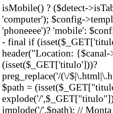
isMobile() ? ($detect->isTable
'computer'); $config->temp
'phoneeee')? 'mobile': $co
- final if (isset($_GET['titu
header("Location: {$canal-
(isset($_GET['titulo']))?
preg_replace('/(\/$|\.html|\.h
$path = (isset($_GET["titul
explode('/',$_GET["titulo"]
implode('/',$path); // Mon