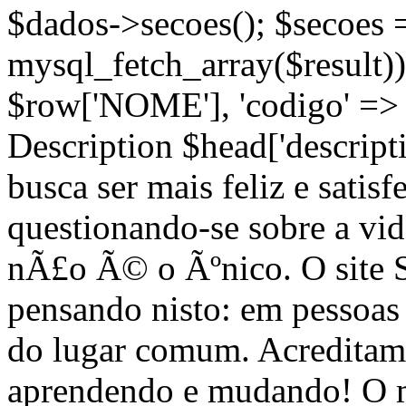
$dados->secoes(); $secoes 
mysql_fetch_array($result))
$row['NOME'], 'codigo' =>
Description $head['descripti
busca ser mais feliz e satis
questionando-se sobre a vi
nÃ£o Ã© o Ãºnico. O site
pensando nisto: em pessoa
do lugar comum. Acreditam
aprendendo e mudando! O m