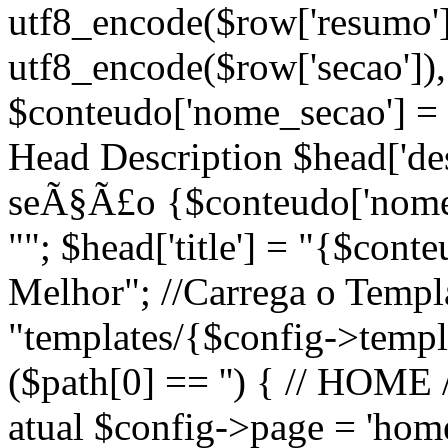
utf8_encode($row['resumo'])
utf8_encode($row['secao']), 
$conteudo['nome_secao'] = 
Head Description $head['desc
seÃ§Ã£o {$conteudo['nome_
""; $head['title'] = "{$cont
Melhor"; //Carrega o Temp
"templates/{$config->templa
($path[0] == '') { // HOME 
atual $config->page = 'home