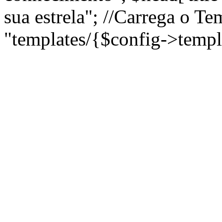
sua estrela"; //Carrega o T
"templates/{$config->templ