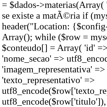
= $dados->materias(Array( 's
se existe a matÃ©ria if (m
header("Location: {$config
Array(); while ($row = mysq
$conteudo[] = Array( 'id' =
'nome_secao' => utf8_enco
'imagem_representativa' =>
'texto_representativo' =>
utf8_encode($row['texto_repr
utf8_encode($row['titulo'])