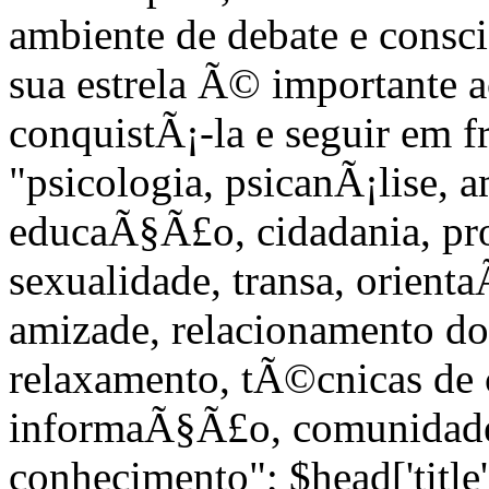
ambiente de debate e consc
sua estrela Ã© importante 
conquistÃ¡-la e seguir em f
"psicologia, psicanÃ¡lise, 
educaÃ§Ã£o, cidadania, pro
sexualidade, transa, orient
amizade, relacionamento do 
relaxamento, tÃ©cnicas de c
informaÃ§Ã£o, comunidade
conhecimento"; $head['title