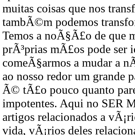
muitas coisas que nos tran
tambÃ©m podemos transfor
Temos a noÃ§Ã£o de que m
prÃ³prias mÃ£os pode ser i
comeÃ§armos a mudar a nÃ³
ao nosso redor um grande p
Ã© tÃ£o pouco quanto pare
impotentes. Aqui no SER
artigos relacionados a vÃ¡ri
vida, vÃ¡rios deles relacio