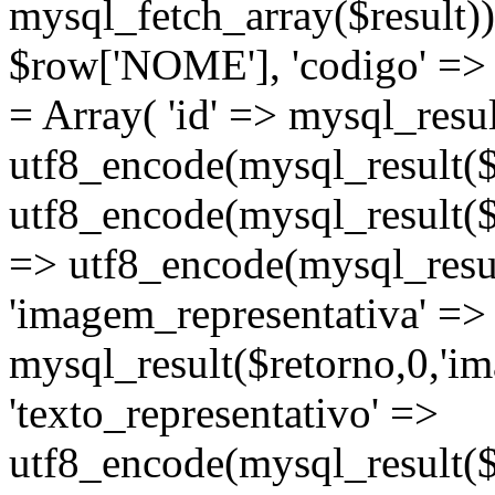
mysql_fetch_array($result))
$row['NOME'], 'codigo' =>
= Array( 'id' => mysql_result
utf8_encode(mysql_result($re
utf8_encode(mysql_result($r
=> utf8_encode(mysql_resul
'imagem_representativa' =>
mysql_result($retorno,0,'im
'texto_representativo' =>
utf8_encode(mysql_result($r