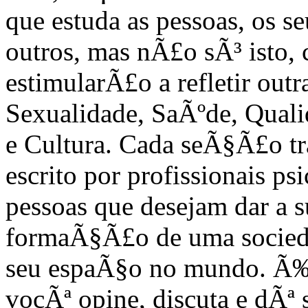
que estuda as pessoas, os s
outros, mas nÃ£o sÃ³ isto
estimularÃ£o a refletir out
Sexualidade, SaÃºde, Quali
e Cultura. Cada seÃ§Ã£o tr
escrito por profissionais 
pessoas que desejam dar a 
formaÃ§Ã£o de uma sociedad
seu espaÃ§o no mundo. Ã‰
vocÃª opine, discuta e dÃª