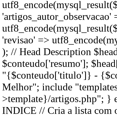
utf8_encode(mysql_result($r
'artigos_autor_observacao' 
utf8_encode(mysql_result($r
'revisao' => utf8_encode(mys
); // Head Description $head
$conteudo['resumo']; $head['
"{$conteudo['titulo']} - {$
Melhor"; include "template
>template}/artigos.php"; } el
INDICE // Cria a lista com