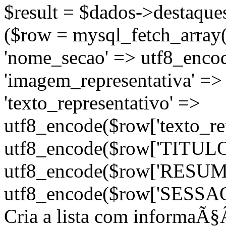
$result = $dados->destaques
($row = mysql_fetch_array(
'nome_secao' => utf8_enco
'imagem_representativa' =>
'texto_representativo' =>
utf8_encode($row['texto_repr
utf8_encode($row['TITULO'
utf8_encode($row['RESUMO'
utf8_encode($row['SESSAO'])
Cria a lista com informaÃ§