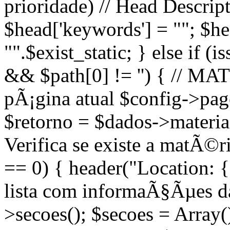
prioridade) // Head Descript
$head['keywords'] = ""; $head
"".$exist_static; } else if (
&& $path[0] != '') { // M
pÃ¡gina atual $config->page
$retorno = $dados->materias(
Verifica se existe a matÃ©
== 0) { header("Location: {
lista com informaÃ§Ãµes d
>secoes(); $secoes = Array(