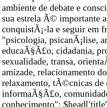
ambiente de debate e consc
sua estrela Ã© importante 
conquistÃ¡-la e seguir em f
"psicologia, psicanÃ¡lise, 
educaÃ§Ã£o, cidadania, pro
sexualidade, transa, orient
amizade, relacionamento do 
relaxamento, tÃ©cnicas de c
informaÃ§Ã£o, comunidade
conhecimento"; $head['title