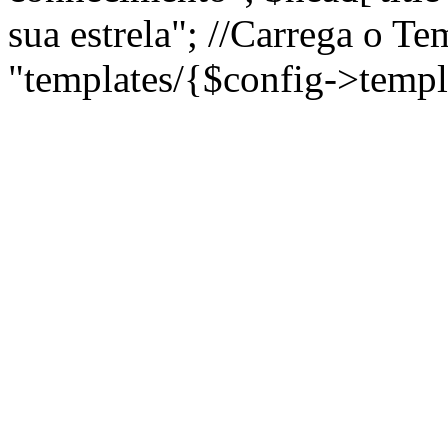
sua estrela"; //Carrega o T
"templates/{$config->templ