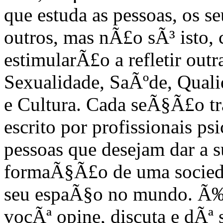
que estuda as pessoas, os s
outros, mas nÃ£o sÃ³ isto
estimularÃ£o a refletir out
Sexualidade, SaÃºde, Quali
e Cultura. Cada seÃ§Ã£o tr
escrito por profissionais 
pessoas que desejam dar a 
formaÃ§Ã£o de uma sociedad
seu espaÃ§o no mundo. Ã‰
vocÃª opine, discuta e dÃª