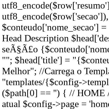
utf8_encode($row['resumo'])
utf8_encode($row['secao']), 
$conteudo['nome_secao'] = 
Head Description $head['desc
seÃ§Ã£o {$conteudo['nome_
""; $head['title'] = "{$cont
Melhor"; //Carrega o Temp
"templates/{$config->templa
($path[0] == '') { // HOME 
atual $config->page = 'home