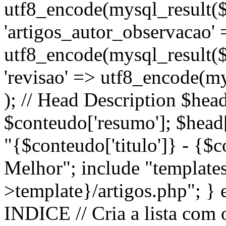
utf8_encode(mysql_result($r
'artigos_autor_observacao' 
utf8_encode(mysql_result($r
'revisao' => utf8_encode(mys
); // Head Description $head
$conteudo['resumo']; $head['
"{$conteudo['titulo']} - {$
Melhor"; include "template
>template}/artigos.php"; } el
INDICE // Cria a lista com