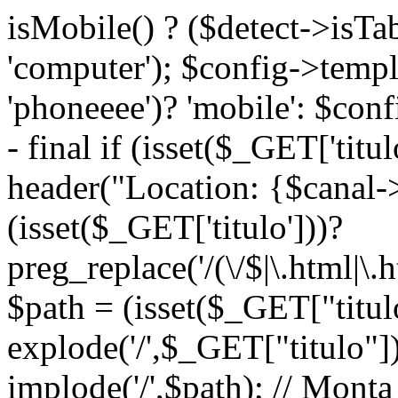
isMobile() ? ($detect->isTable
'computer'); $config->temp
'phoneeee')? 'mobile': $co
- final if (isset($_GET['titu
header("Location: {$canal-
(isset($_GET['titulo']))?
preg_replace('/(\/$|\.html|\.h
$path = (isset($_GET["titul
explode('/',$_GET["titulo"]
implode('/',$path); // Mon