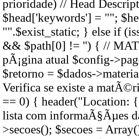
prioridade) // Head Descript
$head['keywords'] = ""; $head
"".$exist_static; } else if (
&& $path[0] != '') { // M
pÃ¡gina atual $config->page
$retorno = $dados->materias(
Verifica se existe a matÃ©
== 0) { header("Location: {
lista com informaÃ§Ãµes d
>secoes(); $secoes = Array(