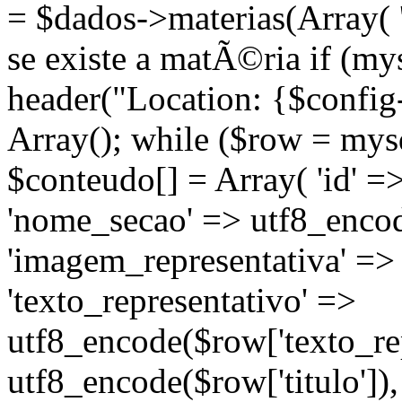
= $dados->materias(Array( 's
se existe a matÃ©ria if (m
header("Location: {$config
Array(); while ($row = mysq
$conteudo[] = Array( 'id' =
'nome_secao' => utf8_enco
'imagem_representativa' =>
'texto_representativo' =>
utf8_encode($row['texto_repr
utf8_encode($row['titulo'])