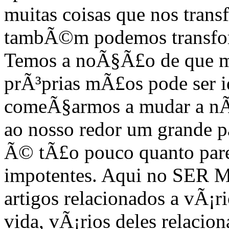
muitas coisas que nos tran
tambÃ©m podemos transfor
Temos a noÃ§Ã£o de que m
prÃ³prias mÃ£os pode ser i
comeÃ§armos a mudar a nÃ³
ao nosso redor um grande p
Ã© tÃ£o pouco quanto pare
impotentes. Aqui no SER
artigos relacionados a vÃ¡ri
vida, vÃ¡rios deles relacio