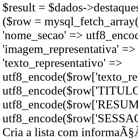
$result = $dados->destaques
($row = mysql_fetch_array(
'nome_secao' => utf8_enco
'imagem_representativa' =>
'texto_representativo' =>
utf8_encode($row['texto_repr
utf8_encode($row['TITULO'
utf8_encode($row['RESUMO'
utf8_encode($row['SESSAO'])
Cria a lista com informaÃ§