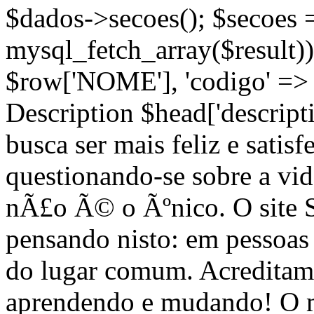
$dados->secoes(); $secoes 
mysql_fetch_array($result))
$row['NOME'], 'codigo' =>
Description $head['descripti
busca ser mais feliz e satis
questionando-se sobre a vi
nÃ£o Ã© o Ãºnico. O site
pensando nisto: em pessoa
do lugar comum. Acreditam
aprendendo e mudando! O m