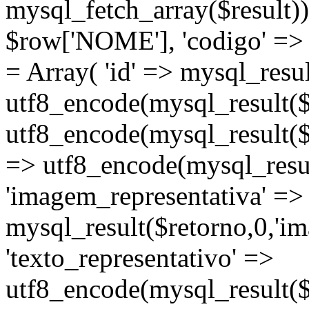
mysql_fetch_array($result))
$row['NOME'], 'codigo' =>
= Array( 'id' => mysql_result
utf8_encode(mysql_result($re
utf8_encode(mysql_result($r
=> utf8_encode(mysql_resul
'imagem_representativa' =>
mysql_result($retorno,0,'im
'texto_representativo' =>
utf8_encode(mysql_result($r