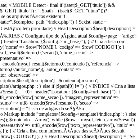
late; // MOBILE Detect - final if (isset($_GET['titulo']) &&
,$_GET["titulo"]) : ''; $path = (isset($_GET["titulo"]))?
se os arquivos fÃ­sicos existem if
/static/".$complete_path."/index.php")) { $exist_static =
(O estÃ¡tico tem prioridade) // Head Description $head['description'] =
 MATÃ‰RIAS // Configura tipo de pÃ¡gina atual $config->page = 'artigo';
{ header("Location: {$config->url_base}"); } // Cria a lista com
ray( 'nome' => $row['NOME'], 'codigo' => $row['CODIGO'] ); }
ysql_result($retorno,0,'secao')), 'nome_secao' =>
presentativo' =>
_encode(mysql_result($retorno,0,'conteudo')), 'referencia' =>
torno,0,'autor_nome')), 'autor_contato' =>
autor_observacao' =>
cription $head['description']= $conteudo['resumo'];
e}/artigos.php"; } else if ($path[0] != '') { // INDICE // Cria a lista
($result) == 0) { header("Location: {$config->url_base}"); }
utf8_encode($row['nome_secao']), 'imagem_representativa' =>
'resumo' => utf8_encode($row['resumo']), 'secao' =>
escription'] = "Lista de artigos da seÃ§Ã£o
 o Markup include "templates/{$config->template}/indice.php"; } else
ues(); $conteudo = Array(); while ($row = mysql_fetch_array($result))
sentativo' => utf8_encode($row['texto_representativo']), 'titulo' =>
 ); } // Cria a lista com informaÃ§Ãµes das seÃ§Ãµes $result =
 $row['CODIGO'] ); } // Head Description $head['description'] = "Se