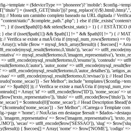
 $config->template = ($deviceType == 'phoneeee')? 'mobile': $config->temp
tulo"] = (isset($_GET['titulo']))? preg_replace('/(\/$|\.html|\.htm)/',''
ath); // Monta um caminho completo baseado na URL digitada // Verifica 
 "content/static/".$complete_path.".php"; } else if (file_exists("content
 ""; } if (isset($path[0]) && strlen($exist_static) > 1) { // ESTÃTICO 
tic; } else if (isset($path[1]) && $path[1] != '' && $path[0] != '') { //
; // Verifica se existe a matÃ©ria if (mysql_num_rows($retorno) == 0) 
Array(); while ($row = mysql_fetch_array($result)) { $secoes[] = Ar
utf8_encode(mysql_result($retorno,0,'titulo')), 'secao' => utf8_encode(m
tativa' => mysql_result($retorno,0,'imagem_representativa'), 'texto_re
' => utf8_encode(mysql_result($retorno,0,'resumo')), 'conteudo' => utf8
esult($retorno,0,'autor'), 'autor_nome' => utf8_encode(mysql_result($re
s' => utf8_encode(mysql_result($retorno,0,'autor_detalhes')), 'artigos_
visao' => utf8_encode(mysql_result($retorno,0,'revisao')) ); // Head Des
teudo['nome_secao']} - Ser Melhor"; include "templates/{$config->templat
' => $path[0] )); // Verifica se existe a matÃ©ria if (mysql_num_rows
onteudo[] = Array( 'id' => utf8_encode($row['ID']), 'nome_secao' => 
row['texto_representativo']), 'titulo' => utf8_encode($row['titulo']), 
ome_secao'] = $conteudo[0]['nome_secao']; // Head Description $head['d
= "{$conteudo['nome_secao']} - Ser Melhor"; //Carrega o Template com
nfig->page = 'home'; // NotÃ­cias em destaque $result = $dados->destaq
imagem_representativa' => $row['imagem_representativa'], 'texto_repre
']), 'secao' => utf8_encode($row['SESSAO']), 'slug' => $row['slug']
y($result)) { $secoes[] = Array( 'nome' => $row['NOME'], 'codigo' =>