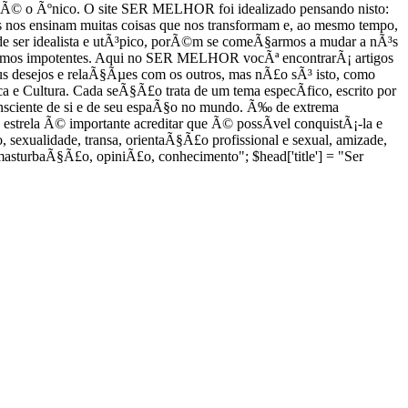
Ã£o Ã© o Ãºnico. O site SER MELHOR foi idealizado pensando nisto:
nos ensinam muitas coisas que nos transformam e, ao mesmo tempo,
 ser idealista e utÃ³pico, porÃ©m se comeÃ§armos a mudar a nÃ³s
ntirmos impotentes. Aqui no SER MELHOR vocÃª encontrarÃ¡ artigos
 seus desejos e relaÃ§Ãµes com os outros, mas nÃ£o sÃ³ isto, como
a e Cultura. Cada seÃ§Ã£o trata de um tema especÃ­fico, escrito por
nsciente de si e de seu espaÃ§o no mundo. Ã‰ de extrema
estrela Ã© importante acreditar que Ã© possÃ­vel conquistÃ¡-la e
, sexualidade, transa, orientaÃ§Ã£o profissional e sexual, amizade,
masturbaÃ§Ã£o, opiniÃ£o, conhecimento"; $head['title'] = "Ser