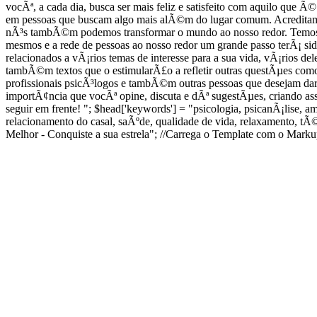
vocÃª, a cada dia, busca ser mais feliz e satisfeito com aquilo qu
em pessoas que buscam algo mais alÃ©m do lugar comum. Acreditam
nÃ³s tambÃ©m podemos transformar o mundo ao nosso redor. Temos
mesmos e a rede de pessoas ao nosso redor um grande passo terÃ¡ 
relacionados a vÃ¡rios temas de interesse para a sua vida, vÃ¡rios d
tambÃ©m textos que o estimularÃ£o a refletir outras questÃµes como
profissionais psicÃ³logos e tambÃ©m outras pessoas que desejam d
importÃ¢ncia que vocÃª opine, discuta e dÃª sugestÃµes, criando as
seguir em frente! "; $head['keywords'] = "psicologia, psicanÃ¡lise, a
relacionamento do casal, saÃºde, qualidade de vida, relaxamento, t
Melhor - Conquiste a sua estrela"; //Carrega o Template com o Mark