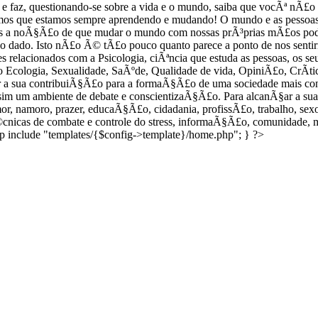
e Ã© e faz, questionando-se sobre a vida e o mundo, saiba que vocÃª n
os que estamos sempre aprendendo e mudando! O mundo e as pessoas 
 a noÃ§Ã£o de que mudar o mundo com nossas prÃ³prias mÃ£os pode
sido dado. Isto nÃ£o Ã© tÃ£o pouco quanto parece a ponto de nos se
eles relacionados com a Psicologia, ciÃªncia que estuda as pessoas, os
 Ecologia, Sexualidade, SaÃºde, Qualidade de vida, OpiniÃ£o, CrÃ­tic
ar a sua contribuiÃ§Ã£o para a formaÃ§Ã£o de uma sociedade mais co
sim um ambiente de debate e conscientizaÃ§Ã£o. Para alcanÃ§ar a sua 
mor, namoro, prazer, educaÃ§Ã£o, cidadania, profissÃ£o, trabalho, sexo
Ã©cnicas de combate e controle do stress, informaÃ§Ã£o, comunidade, 
up include "templates/{$config->template}/home.php"; } ?>