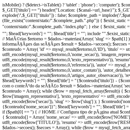
isMobile() ? ($detect->isTablet() ? 'tablet' : 'phone') : 'computer');
$_GET['titulo'] == '') header("Location: {$canal->url_base}"); $_GET["ti
explode('/',$_GET["titulo"]) : false; $complete_path = implode('/',$p
(file_exists("content/static/".$complete_path.".php")) { $exist_static =
"content/static/".$complete_path."/index.php"; } else { $exist_static =
""; $head['keywords'] = ""; $head['title'] = ""; include "".$exist_sta
// MatÃ©rias $retorno = $dados->materias(Array( 'slug' => $path[1] ))
informaÃ§Ãµes das seÃ§Ãµes $result = $dados->secoes(); $secoes = 
$conteudo = Array( 'id' => mysql_result($retorno,0,'ID'), 'titulo' => 
utf8_encode(mysql_result($retorno,0,'nome_secao')), 'imagem_represen
utf8_encode(mysql_result($retorno,0,'texto_representativo')), 'resumo
utf8_encode(mysql_result($retorno,0,'referencia')), 'autor' => mysql_r
utf8_encode(mysql_result($retorno,0,'autor_contato')), 'autor_detalhe
utf8_encode(mysql_result($retorno,0,'artigos_autor_observacao')), 're
$head['keywords'] = ""; $head['title'] = "{$conteudo['titulo']} - {$con
com o conteÃºdo da seÃ§Ã£o $result = $dados->materias(Array( 'secao
$conteudo = Array(); while ($row = mysql_fetch_array($result)) { $c
$row['imagem_representativa'], 'texto_representativo' => utf8_encode($
utf8_encode($row['secao']), 'slug' => $row['slug'] ); } $conteudo['n
{$conteudo['nome_secao']}"; $head['keywords'] = ""; $head['title'] 
if ($path[0] == '') { // HOME // Configura tipo de pÃ¡gina atual $co
{ $conteudo[] = Array( 'nome_secao' => utf8_encode($row['NOME']), '
utf8_encode($row['TITULO']), 'resumo' => utf8_encode($row['RESUMO
$dados->secoes(); $secoes = Array(); while ($row = mysql_fetch_arra