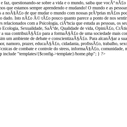
e Ã© e faz, questionando-se sobre a vida e o mundo, saiba que vocÃª n
os que estamos sempre aprendendo e mudando! O mundo e as pessoas 
 a noÃ§Ã£o de que mudar o mundo com nossas prÃ³prias mÃ£os pode
sido dado. Isto nÃ£o Ã© tÃ£o pouco quanto parece a ponto de nos se
eles relacionados com a Psicologia, ciÃªncia que estuda as pessoas, os
 Ecologia, Sexualidade, SaÃºde, Qualidade de vida, OpiniÃ£o, CrÃ­tic
ar a sua contribuiÃ§Ã£o para a formaÃ§Ã£o de uma sociedade mais co
sim um ambiente de debate e conscientizaÃ§Ã£o. Para alcanÃ§ar a sua 
mor, namoro, prazer, educaÃ§Ã£o, cidadania, profissÃ£o, trabalho, sexo
Ã©cnicas de combate e controle do stress, informaÃ§Ã£o, comunidade, 
up include "templates/{$config->template}/home.php"; } ?>