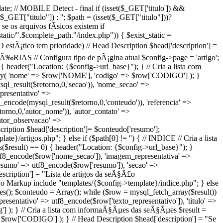
late; // MOBILE Detect - final if (isset($_GET['titulo']) &&
,$_GET["titulo"]) : ''; $path = (isset($_GET["titulo"]))?
se os arquivos fÃ­sicos existem if
/static/".$complete_path."/index.php")) { $exist_static =
(O estÃ¡tico tem prioridade) // Head Description $head['description'] =
 MATÃ‰RIAS // Configura tipo de pÃ¡gina atual $config->page = 'artigo';
{ header("Location: {$config->url_base}"); } // Cria a lista com
ray( 'nome' => $row['NOME'], 'codigo' => $row['CODIGO'] ); }
ysql_result($retorno,0,'secao')), 'nome_secao' =>
presentativo' =>
_encode(mysql_result($retorno,0,'conteudo')), 'referencia' =>
torno,0,'autor_nome')), 'autor_contato' =>
autor_observacao' =>
cription $head['description']= $conteudo['resumo'];
e}/artigos.php"; } else if ($path[0] != '') { // INDICE // Cria a lista
($result) == 0) { header("Location: {$config->url_base}"); }
utf8_encode($row['nome_secao']), 'imagem_representativa' =>
'resumo' => utf8_encode($row['resumo']), 'secao' =>
escription'] = "Lista de artigos da seÃ§Ã£o
 o Markup include "templates/{$config->template}/indice.php"; } else
ues(); $conteudo = Array(); while ($row = mysql_fetch_array($result))
sentativo' => utf8_encode($row['texto_representativo']), 'titulo' =>
 ); } // Cria a lista com informaÃ§Ãµes das seÃ§Ãµes $result =
 $row['CODIGO'] ); } // Head Description $head['description'] = "Se