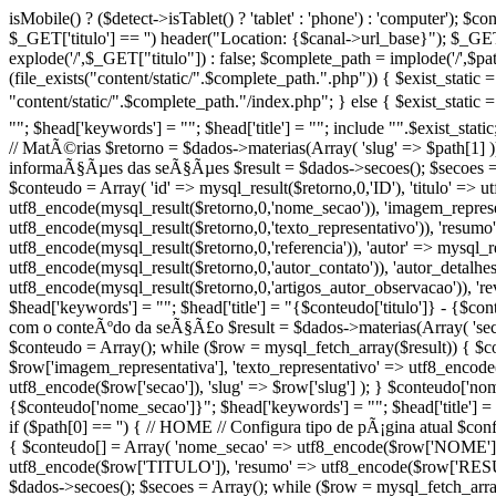
isMobile() ? ($detect->isTablet() ? 'tablet' : 'phone') : 'computer');
$_GET['titulo'] == '') header("Location: {$canal->url_base}"); $_GET["ti
explode('/',$_GET["titulo"]) : false; $complete_path = implode('/',$p
(file_exists("content/static/".$complete_path.".php")) { $exist_static =
"content/static/".$complete_path."/index.php"; } else { $exist_static =
""; $head['keywords'] = ""; $head['title'] = ""; include "".$exist_sta
// MatÃ©rias $retorno = $dados->materias(Array( 'slug' => $path[1] ))
informaÃ§Ãµes das seÃ§Ãµes $result = $dados->secoes(); $secoes = 
$conteudo = Array( 'id' => mysql_result($retorno,0,'ID'), 'titulo' => 
utf8_encode(mysql_result($retorno,0,'nome_secao')), 'imagem_represen
utf8_encode(mysql_result($retorno,0,'texto_representativo')), 'resumo
utf8_encode(mysql_result($retorno,0,'referencia')), 'autor' => mysql_r
utf8_encode(mysql_result($retorno,0,'autor_contato')), 'autor_detalhe
utf8_encode(mysql_result($retorno,0,'artigos_autor_observacao')), 're
$head['keywords'] = ""; $head['title'] = "{$conteudo['titulo']} - {$con
com o conteÃºdo da seÃ§Ã£o $result = $dados->materias(Array( 'secao
$conteudo = Array(); while ($row = mysql_fetch_array($result)) { $c
$row['imagem_representativa'], 'texto_representativo' => utf8_encode($
utf8_encode($row['secao']), 'slug' => $row['slug'] ); } $conteudo['n
{$conteudo['nome_secao']}"; $head['keywords'] = ""; $head['title'] 
if ($path[0] == '') { // HOME // Configura tipo de pÃ¡gina atual $co
{ $conteudo[] = Array( 'nome_secao' => utf8_encode($row['NOME']), '
utf8_encode($row['TITULO']), 'resumo' => utf8_encode($row['RESUMO
$dados->secoes(); $secoes = Array(); while ($row = mysql_fetch_arra