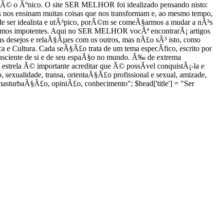
Ã£o Ã© o Ãºnico. O site SER MELHOR foi idealizado pensando nisto:
nos ensinam muitas coisas que nos transformam e, ao mesmo tempo,
 ser idealista e utÃ³pico, porÃ©m se comeÃ§armos a mudar a nÃ³s
ntirmos impotentes. Aqui no SER MELHOR vocÃª encontrarÃ¡ artigos
 seus desejos e relaÃ§Ãµes com os outros, mas nÃ£o sÃ³ isto, como
a e Cultura. Cada seÃ§Ã£o trata de um tema especÃ­fico, escrito por
nsciente de si e de seu espaÃ§o no mundo. Ã‰ de extrema
estrela Ã© importante acreditar que Ã© possÃ­vel conquistÃ¡-la e
, sexualidade, transa, orientaÃ§Ã£o profissional e sexual, amizade,
masturbaÃ§Ã£o, opiniÃ£o, conhecimento"; $head['title'] = "Ser