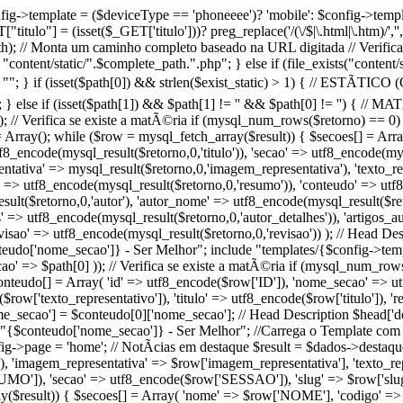
 $config->template = ($deviceType == 'phoneeee')? 'mobile': $config->temp
tulo"] = (isset($_GET['titulo']))? preg_replace('/(\/$|\.html|\.htm)/',''
ath); // Monta um caminho completo baseado na URL digitada // Verifica 
 "content/static/".$complete_path.".php"; } else if (file_exists("content
 ""; } if (isset($path[0]) && strlen($exist_static) > 1) { // ESTÃTICO 
tic; } else if (isset($path[1]) && $path[1] != '' && $path[0] != '') { //
; // Verifica se existe a matÃ©ria if (mysql_num_rows($retorno) == 0) 
Array(); while ($row = mysql_fetch_array($result)) { $secoes[] = Ar
utf8_encode(mysql_result($retorno,0,'titulo')), 'secao' => utf8_encode(m
tativa' => mysql_result($retorno,0,'imagem_representativa'), 'texto_re
' => utf8_encode(mysql_result($retorno,0,'resumo')), 'conteudo' => utf8
esult($retorno,0,'autor'), 'autor_nome' => utf8_encode(mysql_result($re
s' => utf8_encode(mysql_result($retorno,0,'autor_detalhes')), 'artigos_
visao' => utf8_encode(mysql_result($retorno,0,'revisao')) ); // Head Des
teudo['nome_secao']} - Ser Melhor"; include "templates/{$config->templat
' => $path[0] )); // Verifica se existe a matÃ©ria if (mysql_num_rows
onteudo[] = Array( 'id' => utf8_encode($row['ID']), 'nome_secao' => 
row['texto_representativo']), 'titulo' => utf8_encode($row['titulo']), 
ome_secao'] = $conteudo[0]['nome_secao']; // Head Description $head['d
= "{$conteudo['nome_secao']} - Ser Melhor"; //Carrega o Template com
nfig->page = 'home'; // NotÃ­cias em destaque $result = $dados->destaq
imagem_representativa' => $row['imagem_representativa'], 'texto_repre
']), 'secao' => utf8_encode($row['SESSAO']), 'slug' => $row['slug']
y($result)) { $secoes[] = Array( 'nome' => $row['NOME'], 'codigo' =>