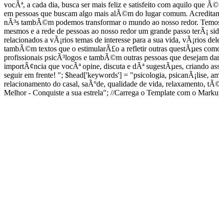
vocÃª, a cada dia, busca ser mais feliz e satisfeito com aquilo qu
em pessoas que buscam algo mais alÃ©m do lugar comum. Acreditam
nÃ³s tambÃ©m podemos transformar o mundo ao nosso redor. Temos
mesmos e a rede de pessoas ao nosso redor um grande passo terÃ¡ 
relacionados a vÃ¡rios temas de interesse para a sua vida, vÃ¡rios d
tambÃ©m textos que o estimularÃ£o a refletir outras questÃµes como
profissionais psicÃ³logos e tambÃ©m outras pessoas que desejam d
importÃ¢ncia que vocÃª opine, discuta e dÃª sugestÃµes, criando as
seguir em frente! "; $head['keywords'] = "psicologia, psicanÃ¡lise, a
relacionamento do casal, saÃºde, qualidade de vida, relaxamento, t
Melhor - Conquiste a sua estrela"; //Carrega o Template com o Mark